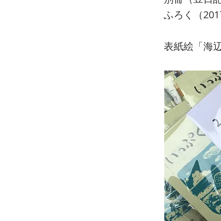
ふろく（20
表紙絵「海