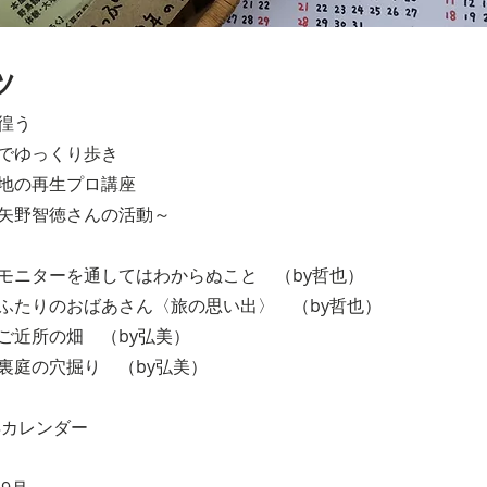
ツ
徨う
ゆっくり歩き
の再生プロ講座
徳さんの活動～
17 モニターを通してはわからぬこと （by哲也）
ふたりのおばあさん〈旅の思い出〉 （by哲也）
ご近所の畑 （by弘美）
裏庭の穴掘り （by弘美）
年カレンダー​