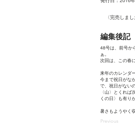
発行日：2016
​ 〈完売しま
編集後記
48号は、前号
ぁ。
次回は、この春
来年のカレンダ
今まで祝日がな
で、祝日がない
〈山〉とくれば
くの日〉も有り
暑さもようやく
Previous