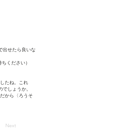
で出せたら良いな
待ちください）
ましたね。これ
のでしょうか。
月だから〈ろうそ
Next