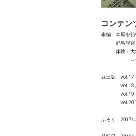
コンテン
本編：本屋を彷
野鳥観察で
体験・大地
～矢野智
豆日記 vol.
vol.18 
vol.19 
vol.20 
ふろく：2017