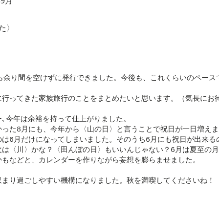
年9月
した〉
から余り間を空けずに発行できました。今後も、これくらいのペース
に行ってきた家族旅行のことをまとめたいと思います。（気長にお
ー､今年は余裕を持って仕上がりました。
かった8月にも、今年から〈山の日〉と言うことで祝日が一日増え
のは6月だけになってしまいました。そのうち6月にも祝日が出来る
次は〈川〉かな？〈田んぼの日〉もいいんじゃない？6月は夏至の
かもなどと、カレンダーを作りながら妄想を膨らませました。
収まり過ごしやすい機構になりました。秋を満喫してくださいね！